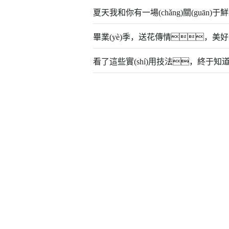
夏天我和你有一場(chǎng)關(guān)
畢業(yè)季，送花傳情，美好不散
看了這些實(shí)用技法，終于