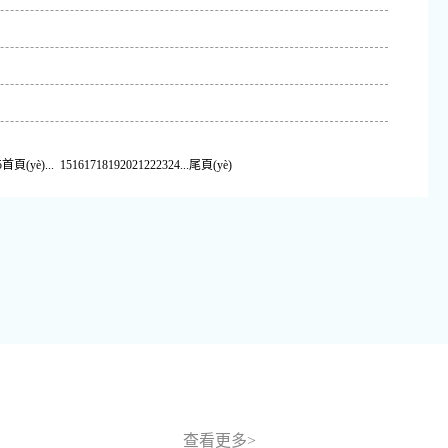
5
首頁(yè)
...
15
16
17
18
19
20
21
22
23
24
...
尾頁(yè)
查看更多>