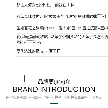
都往人海去，而我在山林
該怎么拯救你，我“柔弱不能自理”的夏日鐵線蓮
生如夏花之絢爛，愛(ài)如藍(lán)雪之沉醉--藍(lá
養(yǎng)護(hù)攻略 | 彩葉芋斑斕多彩的大葉子是怎么養(yǎ
的？
夏季清涼的藍(lán)--百子蓮
品牌簡(jiǎn)介
BRAND INTRODUCTION
致力成為中國(guó)國(guó)際花卉舞臺(tái)的舞者直至領(lǐng)舞者