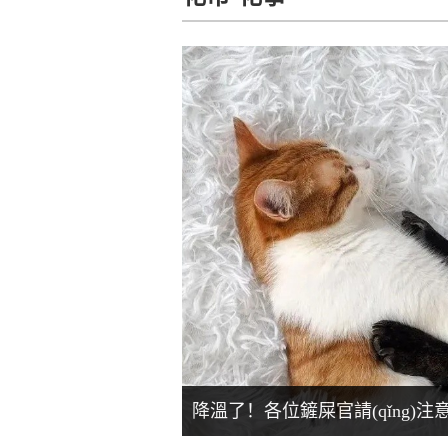
降溫了！各位鏟屎官請(qǐng)注