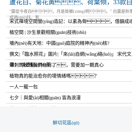
蘆花白、菊花黃、荷葉傾，33款白露
“露從今夜白，月是故鄉(xiāng)明。” 白露是秋季
成過(guò)往。有...
宋式禪境空間營(yíng)造記：以素為骨，借韻成
植空間 | 沙生景觀相關(guān)技術(shù)
墻內(nèi)有天地：中國(guó)庭院的精神內(nèi)核?
撰文|「臨水照花」圖片|「來(lái)自網(wǎng)絡(luò)」 宋代
道：“燒香點(diǎn)茶...
帶刺的玫瑰我們包好了，需要加一顆真心
植物真的能治愈你的壞情緒嗎？
一人一寵一包
七夕｜與愛(ài)相關(guān) 皆為浪漫
中國(guó)美學(xué) | 婉
鮮切花區(qū)