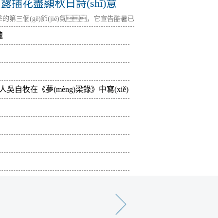
插花盡顯秋日詩(shī)意
的第三個(gè)節(jié)氣，它宣告酷暑已
魂
文人吳自牧在《夢(mèng)梁錄》中寫(xiě)