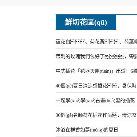
鮮切花區(qū)
蘆花白、菊花黃、荷葉傾，
帶刺的玫瑰我們包好了，需
中式插花「花器天團(tuán)」出道！6種
40個(gè)夏日清涼感插花，暑伏時(s
一起學(xué)學(xué)古畫(huà)里的插花
30個(gè)名師荷花插花作品，清涼整個(
沐浴在梔香如夢(mèng)的夏日